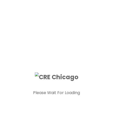
Inscripción Consular
Alta de Residente y No Residente
Baja del Registro de Matricula
Modificación de datos o cambio de domicilio
Pasaportes – Requisitos y procedimientos para
obtenerlo
Pasaportes – Menores de edad y personas
incapacitadas
Certificados de Fe de vida y Estado
Legalización y apostilla de la Haya
Nacionalidad Española
Conservación
Ley de Memoria Democrática
Recuperación de la nacionalidad española
Please Wait For Loading
Missouri