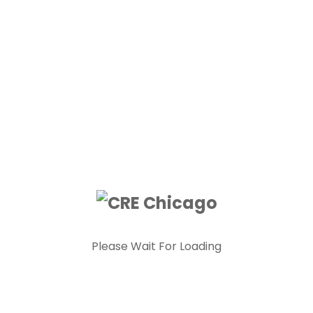
Inscripción Consular
Alta de Residente y No Residente
Baja del Registro de Matricula
Modificación de datos o cambio de domicilio
Pasaportes – Requisitos y procedimientos para
obtenerlo
Pasaportes – Menores de edad y personas
incapacitadas
Certificados de Fe de vida y Estado
Legalización y apostilla de la Haya
Nacionalidad Española
Conservación
Ley de Memoria Democrática
Recuperación de la nacionalidad española
Please Wait For Loading
Lázaro Sánchez