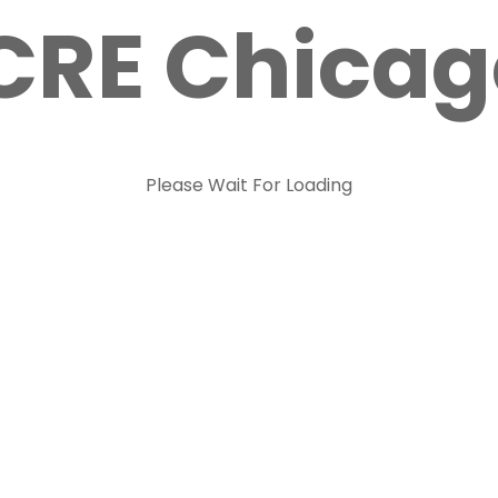
juegos. Antes de hacer el doctorado
omo PwC o Prisa.
SA Midwest (Asociación de Científicos
colaborando activamente hasta hace
Please Wait For Loading
 la comunidad española a crear
a cultura española.
Suscríbete a nues
newsletter